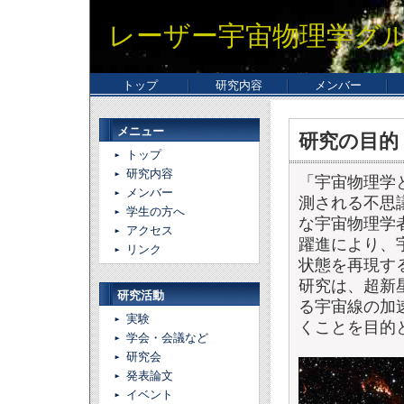
レーザー宇宙物理学グルー
トップ
研究内容
メンバー
メニュー
研究の目的
トップ
研究内容
「宇宙物理学
メンバー
測される不思
学生の方へ
な宇宙物理学
アクセス
躍進により、
リンク
状態を再現す
研究は、超新
研究活動
る宇宙線の加
実験
くことを目的
学会・会議など
研究会
発表論文
イベント