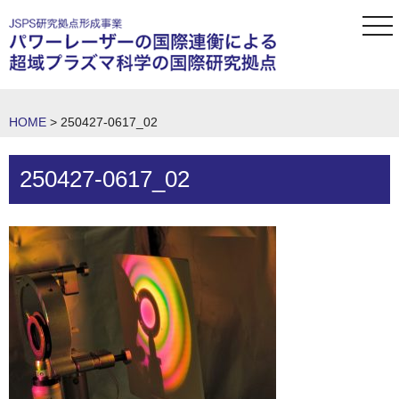
tog
nav
HOME
>
250427-0617_02
250427-0617_02