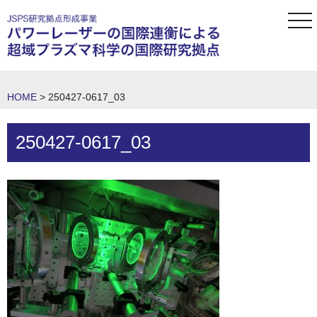
tog
nav
HOME
>
250427-0617_03
250427-0617_03