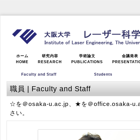
ホーム
研究内容
学術論文
会議発表
HOME
RESEARCH
PUBLICATIONS
PRESENTATI
Faculty and Staff
Students
職員 | Faculty and Staff
☆を＠osaka-u.ac.jp、★を＠office.osaka
さい。