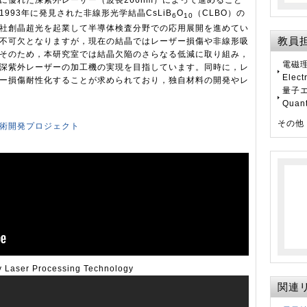
に優れた深紫外レーザー（波長266nm）によって進めること
993年に発見された非線形光学結晶CsLiB
O
（CLBO）の
6
10
社創晶超光を起業して半導体検査分野での応用展開を進めてい
教員担当
不可欠となりますが，現在の結晶ではレーザー損傷や非線形吸
そのため，本研究室では結晶欠陥のさらなる低減に取り組み，
電磁理
深紫外レーザーの加工機の実現を目指しています。同時に，レ
Elect
ー損傷耐性化することが求められており，独自材料の開発やレ
量子エ
Quant
その他
技術開発プロジェクト
y Laser Processing Technology
関連リン