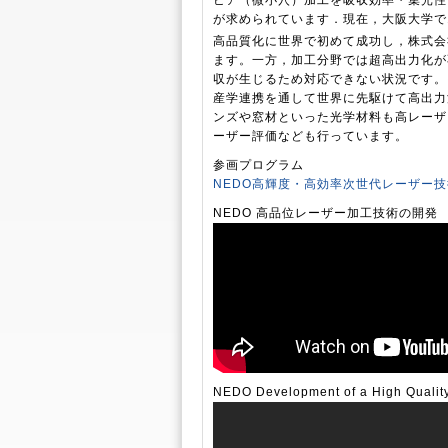
ビア（微小穴）加工を吸収効率・集光性
が求められています．現在，大阪大学で1
高品質化に世界で初めて成功し，株式会
ます。一方，加工分野では超高出力化が
収が生じるため対応できない状況です。
産学連携を通して世界に先駆けて高出力
ンズや窓材といった光学材料も高レーザ
ーザー評価なども行っています。
参画プログラム
NEDO高輝度・高効率次世代レーザー
NEDO 高品位レーザー加工技術の開発
NEDO Development of a High Qualit