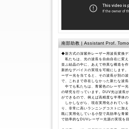
南部助教 | Assistant Prof. Tom
◆新方式の深紫外レーザー用波長変換デ
私たちは、光の波長を自由自在に変え
並ぶ結晶の中に、あえて特異な構造を作
新的なデバイスの実現を可能にします。
ーザー光を当てると、その波長が別の波
で、これまで存在しなかった新たな波長
中でも私たちは、青紫色のレーザー光を深紫外
の研究を行っています。DUV光は波長
ができるので、例えば高精度な半導体の
しかしながら、現在実用化されている
り、非常に高いランニングコストに加え
既に実用化している小型で高効率な青紫
で効率的なDUVレーザー光源の実現を