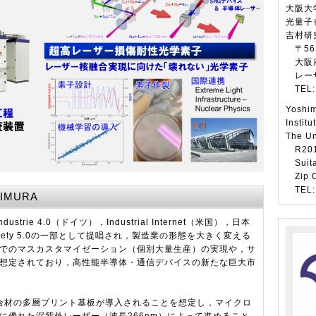
大阪大
光量子
吉村研
〒565
大阪府
レーザ
TEL: 
Yoshim
Instit
The Un
R201 
Suita
Zip C
TEL: 
HIMURA
rie 4.0（ドイツ），Industrial Internet（米国），日本
ety 5.0の一部として提唱され，製造業の形態を大きく変える
でのマスカスタマイゼーション（個別大量生産）の実現や，サ
想定されており，高性能半導体・通信デバイスの新たな巨大市
複合材の多層プリント基板が導入されることを想定し，マイクロ