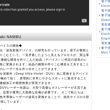
電子
Elect
電子
量子
Quant
電気
量子
Elect
oaki NAMBU
Engin
電気
バイスの開発◆
量子
る「波長変換デバイス」の研究を行っています。原子が整然と
Mori 
りこむという、一見矛盾したように見えるプロセスが、実は革
 微細な構造を作りこんだ結晶（デバイス）に特定の波長のレ
長に変換されます。結晶の種類や作りこむ構造を工夫すること
のレーザー光を作り出すことができます。
（Deep Ultra-Violet：DUV）光に変換するデバイス
が極めて短く、原理的に非常に小さなスポットに集光すること
微細加工や精密検査が実現できます。
DUVレーザー光源は、大型で高価なガスレーザーが主流であ
、設置や運用に大規模な設備が必要です。 そこで私たちは、
色半導体レーザーの波長を変換することで、指先サイズの小型
目指しています。