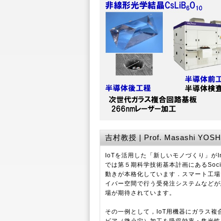
吉村教授 | Prof. Masashi YOS
IoTを活用した「新しいモノづくり」がIndust
では第５期科学技術基本計画にあるSoci
動きが本格化しています．スマート工場
イバー空間で行う受発注システムなどが
場が期待されています。
その一例として，IoT用機器にガラス