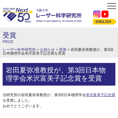
tog
nav
ENGLISH
受賞
PRIZE
レーザー科学研究所
>
お知らせ
>
受賞
>
岩田夏弥准教授が、第3回
日本物理学会米沢富美子記念賞を受賞
岩田夏弥准教授が、第3回日本物
理学会米沢富美子記念賞を受賞
当研究所の岩田夏弥准教授が、第3回日本物理学会
米沢富美子記念賞
を受賞しました。
おめでとうございます。