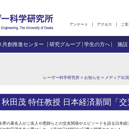
アンケート
アクセス
ご支
ス共創推進センター
研究グループ
学生の方へ
施設
レーザー科学研究所
>
お知らせ
>
メディア出演
秋田茂 特任教授 日本経済新聞「交
各界の著名人がご友人や恩師らとの交友関係やエピソードを語る日本経済