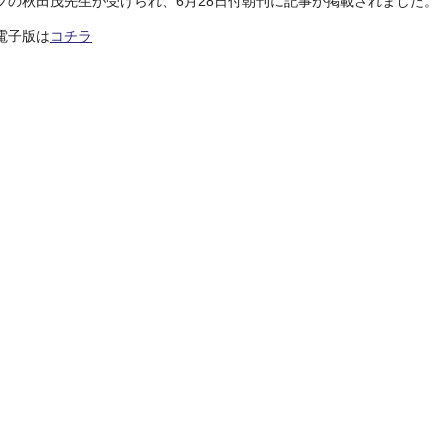
プの秋田茂先生が受けられ、6月28日付朝刊に記事が掲載されました。
電子版は
コチラ