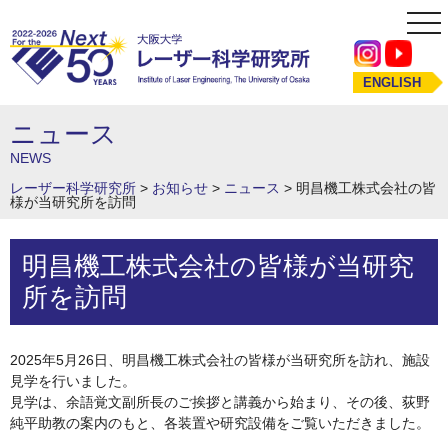
tog
nav
ENGLISH
ニュース
NEWS
レーザー科学研究所
>
お知らせ
>
ニュース
>
明昌機工株式会社の皆
様が当研究所を訪問
明昌機工株式会社の皆様が当研究
所を訪問
2025年5月26日、明昌機工株式会社の皆様が当研究所を訪れ、施設
見学を行いました。
見学は、余語覚文副所長のご挨拶と講義から始まり、その後、荻野
純平助教の案内のもと、各装置や研究設備をご覧いただきました。