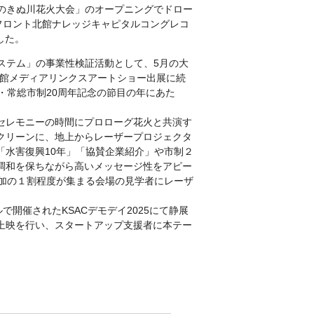
総市のきぬ川花火大会」のオープニングでドロー
フロント北館ナレッジキャピタルコングレコ
した。
システム」の事業性検証活動として、5月の大
国際会館メディアリンクスアートショー出展に続
・常総市制20周年記念の節目の年にあた
セレモニーの時間にプロローグ花火と共演す
クリーンに、地上からレーザープロジェクタ
「水害復興10年」「協賛企業紹介」や市制２
調和を保ちながら高いメッセージ性をアピー
参加の１割程度が集まる会場の見学者にレーザ
開催されたKSACデモデイ2025にて静展
上映を行い、スタートアップ支援者に本テー