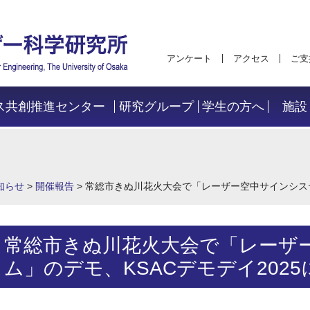
アンケート
アクセス
ご支
ス共創推進センター
研究グループ
学生の方へ
施設
知らせ
>
開催報告
>
常総市きぬ川花火大会で「レーザー空中サインシステ
常総市きぬ川花火大会で「レーザ
ム」のデモ、KSACデモデイ202