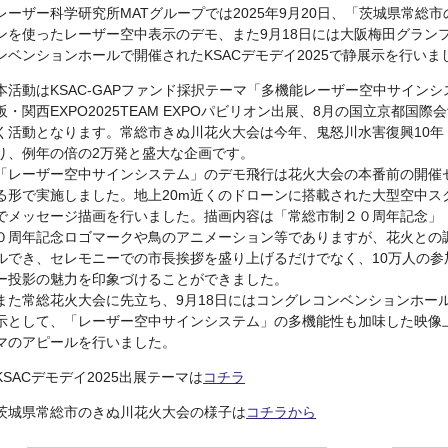
レーザー科学研究所MATグループでは2025年9月20日、「茨城県常
ンを使ったレーザー空中表示のデモ、また9月18日には大阪梅田グラン
ンベンションホールで開催されたKSACデモデイ2025で静展示を行いま
本活動はKSAC-GAPファンド採択テーマ「多機能レーザー空中サイン
阪・関西EXPO2025TEAM EXPOパビリオン出展、8月の国立京都
く活動となります。常総市きぬ川花火大会は今年、鬼怒川水害復興10年
り、例年の倍の2万発と盛大な企画です。
「レーザー空中サインシステム」のデモ飛行は花火大会の本番前の開催
る形で実施しました。地上20m近くのドローンに搭載された大型空中ス
でメッセージ描画を行いました。描画内容は「常総市制２０周年記念」
０周年記念ロゴマークや鳥のアニメーション等でありますが、花火との
ルでき、セレモニーでの市長挨拶を盛り上げるだけでなく、10万人の
ー投影の魅力を印象づけることができました。
また常総花火大会に先立ち、9月18日にはコングレコンベンションホールで
示として、「レーザー空中サインシステム」の多機能性も加味した映像
マのアピールを行いました。
KSACデモデイ2025出展テーマは
コチラ
茨城県常総市のきぬ川花火大会の様子は
コチラから