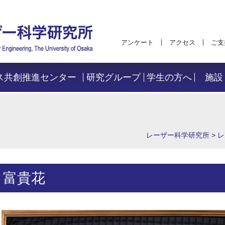
アンケート
アクセス
ご支
ス共創推進センター
研究グループ
学生の方へ
施設
レーザー科学研究所
>
レ
富貴花