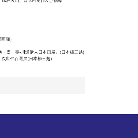
ラマ「風林火山」日本画制作及び指導
風洞画廊）
 /『-色・墨・奏-川瀬伊人日本画展』(日本橋三越)
PES 次世代百選展(日本橋三越)