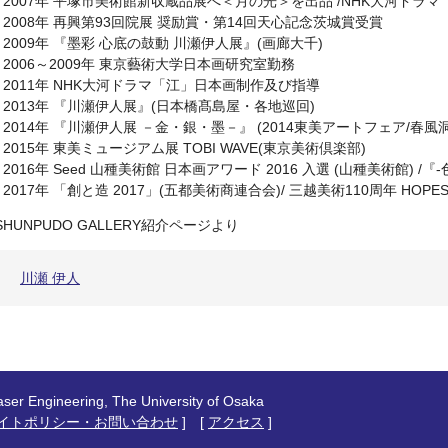
• 2007年 平塚市美術館新収蔵品展へ＜月の光＞を出品 /NHK大河ド
• 2008年 再興第93回院展 奨励賞・第14回天心記念茨城賞受賞
• 2009年 『墨彩 心底の鼓動 川瀬伊人展』(画廊大千)
• 2006～2009年 東京藝術大学日本画研究室勤務
• 2011年 NHK大河ドラマ「江」日本画制作及び指導
• 2013年 『川瀬伊人展』(日本橋髙島屋・各地巡回)
• 2014年 『川瀬伊人展 －金・銀・墨－』 (2014東美アートフェア/春
• 2015年 東美ミュージアム展 TOBI WAVE(東京美術倶楽部)
• 2016年 Seed 山種美術館 日本画アワード 2016 入選 (山種美術館)
• 2017年 「創と造 2017」(五都美術商連合会)/ 三越美術110周年 HO
SHUNPUDO GALLERY紹介ページより
川瀬 伊人
ngineering, The University of Osaka
イトポリシー・お問い合わせ
] [
アクセス
]