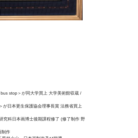
s stop＞が同大学買上 大学美術館収蔵 /
アノ＞が日本更生保護協会理事長賞 法務省買上
美術研究科日本画博士後期課程修了 (修了制作 野
画制作