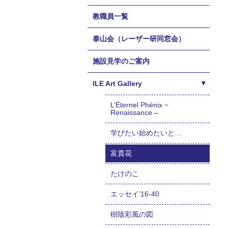
教職員一覧
泰山会（レーザー研同窓会）
施設見学のご案内
ILE Art Gallery
L’Éternel Phénix −
Renaissance –
学びたい始めたいと…
富貴花
たけのこ
エッセイ’16-40
樹陰彩風の図