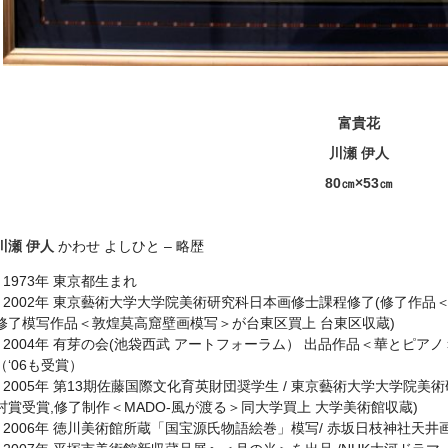
富貴花
川瀬 伊人
80㎝×53㎝
川瀬 伊人
かわせ よしひと – 略歴
• 1973年 東京都生まれ
• 2002年 東京藝術大学大学院美術研究科日本画修士課程修了(修了作品＜bu
修了模写作品＜敦煌莫高窟壁画模写＞が台東区買上 台東区収蔵)
• 2004年 有芽の会(池袋西武 アートフォーラム） 出品作品＜華とピ
（‘06も受賞）
• 2005年 第13期佐藤国際文化育英財団奨学生 / 東京藝術大学大学院
村賞受賞,修了制作＜MADO-風が渡る＞同大学買上 大学美術館収蔵)
• 2006年 徳川美術館所蔵「国宝源氏物語絵巻」模写/ 赤坂日枝神社天井