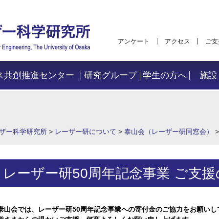
アンケート
アクセス
ご支
ス共創推進センター
研究グループ
学生の方へ
施設
ザー科学研究所
>
レーザー研について
>
泰山会（レーザー研同窓会）
レーザー研50周年記念事業 ご支
泰山会では、レーザー研50周年記念事業への寄付金のご協力をお願いし