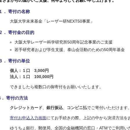
皆さまからの温かいご支援、何卒
よろしくお願い申し上げます。
１． 寄付の名称
大阪大学未来基金「レーザー研NEXT50事業」
２． 寄付金の目的
大阪大学レーザー科学研究所50周年記念事業のご支援
若手研究者および学生支援、泰山会活動のための50周年基金
３． 寄付の単位
個人：１口 3,000円
法人：１口 100,000円
できましたら複数口の御寄付をお願いいたします。
4． 寄付の方法
クレジットカード
、
銀行振込
、
コンビニ払
でご寄付いただけます
寄付お申込入力画面
にてお手続きの際、上記の中から決済方法を
ゆうちょ銀行、郵便局、全国の金融機関の窓口・ATMでご利用い