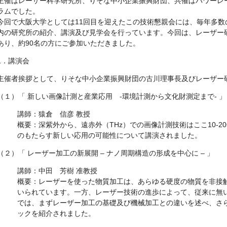
主催はレーザー科学研究所、りそな中小企業振興財団、共催はパワーレ
ラムでした。
今回で大阪大学としては11回目を迎えたこの技術懇親会には、毎年多
内の研究所の紹介、講演及び見学会を行っています。今回は、レーザー
あり、約90名の方にご参加いただきました。
1．講演会
主催者挨拶として、りそな中小企業振興財団の古川理事長及びレーザー
（１）「 新しい画像計測と産業応用 -環境計測から文化財測定まで- 」
講師：猿倉 信彦 教授
概要：深紫外から、遠赤外（THz）での画像計測技術はここ10-
のもたらす新しい応用の可能性について講演されました。
（２）「 レーザー加工の新展開 – ナノ周期構造の形成を中心に – 」
講師：中田 芳樹 准教授
概要：レーザーを使った物質加工は、あらゆる硬度の物質を非接
いられています。一方、レーザー技術の進歩によって、従来に無
では、まずレーザー加工の基礎及び機械加工との違いを述べ、さ
ックを紹介されました。