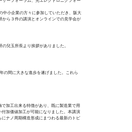
ーザーフォーラム、光エレクトロニクフォー
数の中小企業の方々に参加していただき、阪大
研から３件の講演とオンラインでの見学会が
研の兒玉所長より挨拶がありました。
20年の間に大きな進歩を遂げました。これら
触で加工出来る特徴があり、既に製造業で用
い付加価値加工が可能になりました。本講演
らにナノ周期構造形成にまつわる最新のトピ