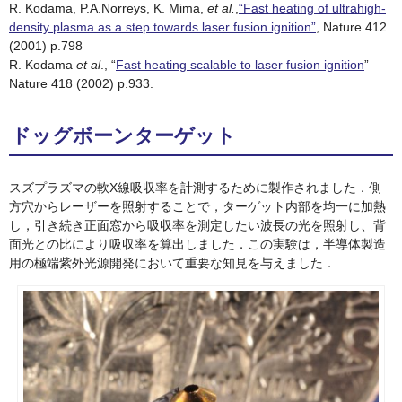
R. Kodama, P.A.Norreys, K. Mima,
et al.
,
“Fast heating of ultrahigh-
density plasma as a step towards laser fusion ignition”
, Nature 412
(2001) p.798
R. Kodama
et al
., “
Fast heating scalable to laser fusion ignition
”
Nature 418 (2002) p.933.
ドッグボーンターゲット
スズプラズマの軟X線吸収率を計測するために製作されました．側
方穴からレーザーを照射することで，ターゲット内部を均一に加熱
し，引き続き正面窓から吸収率を測定したい波長の光を照射し、背
面光との比により吸収率を算出しました．この実験は，半導体製造
用の極端紫外光源開発において重要な知見を与えました．