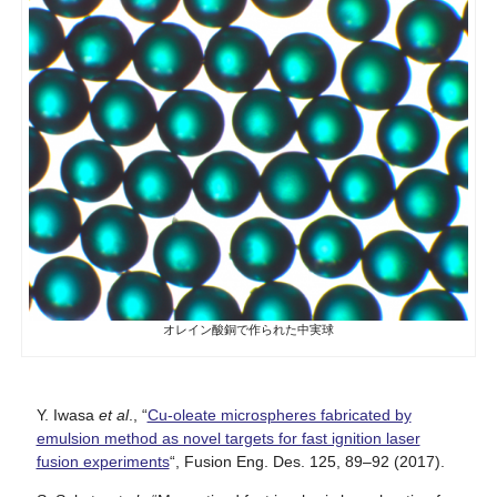
オレイン酸銅で作られた中実球
Y. Iwasa
et al
., “
Cu-oleate microspheres fabricated by
emulsion method as novel targets for fast ignition laser
fusion experiments
“, Fusion Eng. Des. 125, 89–92 (2017).