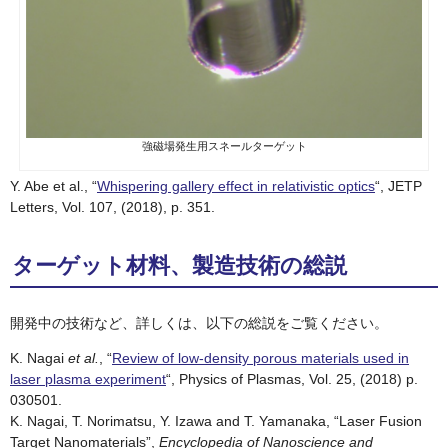
強磁場発生用スネールターゲット
Y. Abe et al., “
Whispering gallery effect in relativistic optics
“, JETP
Letters, Vol. 107, (2018), p. 351.
ターゲット材料、製造技術の総説
開発中の技術など、詳しくは、以下の総説をご覧ください。
K. Nagai
et al.
, “
Review of low-density porous materials used in
laser plasma experiment
“, Physics of Plasmas, Vol. 25, (2018) p.
030501.
K. Nagai, T. Norimatsu, Y. Izawa and T. Yamanaka, “Laser Fusion
Target Nanomaterials”,
Encyclopedia of Nanoscience and