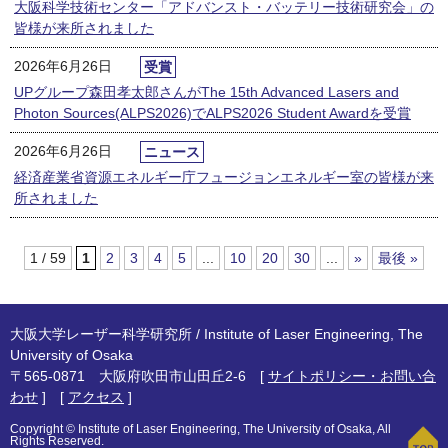
大阪科学技術センター「アドバンスト・バッテリー技術研究会」の
皆様が来所されました
2026年6月26日
受賞
UPグループ森田孝太郎さんがThe 15th Advanced Lasers and
Photon Sources(ALPS2026)でALPS2026 Student Awardを受賞
2026年6月26日
ニュース
経済産業省資源エネルギー庁フュージョンエネルギー室の皆様が来
所されました
1 / 59
1
2
3
4
5
...
10
20
30
...
»
最後 »
大阪大学レーザー科学研究所 / Institute of Laser Engineering, The
University of Osaka
〒565-0871 大阪府吹田市山田丘2-6 [
サイトポリシー・お問い合
わせ
] [
アクセス
]
Copyright © Institute of Laser Engineering, The University of Osaka, All
Rights Reserved.