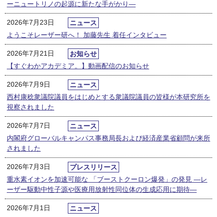
ーニュートリノの起源に新たな手がかり―
2026年7月23日
ニュース
ようこそレーザー研へ！ 加藤先生 着任インタビュー
2026年7月21日
お知らせ
【すぐわかアカデミア。】動画配信のお知らせ
2026年7月9日
ニュース
西村康稔衆議院議員をはじめとする衆議院議員の皆様が本研究所を
視察されました
2026年7月7日
ニュース
内閣府グローバルキャンパス事務局長および経済産業省顧問が来所
されました
2026年7月3日
プレスリリース
重水素イオンを加速可能な 「ブーストクーロン爆発」の発見 ―レ
ーザー駆動中性子源や医療用放射性同位体の生成応用に期待―
2026年7月1日
ニュース