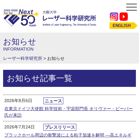
tog
nav
ENGLISH
お知らせ
INFORMATION
レーザー科学研究所
>
お知らせ
お知らせ記事一覧
2026年8月6日
ニュース
在東京ドイツ大使館 科学技術・宇宙部門長 オリヴァー・ピーパー
氏が来訪
2026年7月24日
プレスリリース
ブラックホール周辺の衝撃波による粒子加速を解明 ―高エネルギ