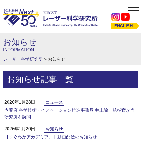
tog
nav
ENGLISH
お知らせ
INFORMATION
レーザー科学研究所
>
お知らせ
お知らせ記事一覧
2026年1月28日
ニュース
内閣府 科学技術・イノベーション推進事務局 井上諭一統括官が当
研究所を訪問
2026年1月20日
お知らせ
【すぐわかアカデミア。】動画配信のお知らせ