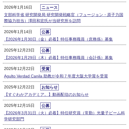
2026年1月16日
ニュース
文部科学省 研究開発局 研究開発戦略官（フュージョン・原子力国
際協力担当）澤田和宏氏が当研究所を訪問
2026年1月14日
公募
【2026年1月30日（金）必着】特任事務職員（庶務係）募集
2025年12月23日
公募
【2026年1月29日（木）必着】特任事務職員（会計係）募集
2025年12月22日
受賞
Agulto Verdad Canila 助教が令和７年度大阪大学賞を受賞
2025年12月22日
お知らせ
【すぐわかアカデミア。】動画配信のお知らせ
2025年12月15日
公募
【2026年3月31日（火）必着】特任研究員（常勤）光量子ビーム科
学研究部門