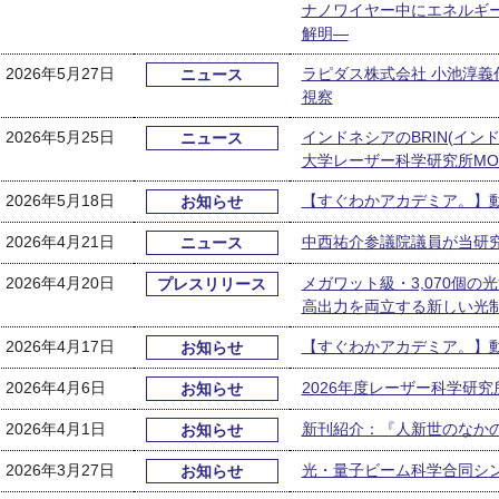
ナノワイヤー中にエネルギ
解明―
2026年5月27日
ラピダス株式会社 小池淳義
ニュース
視察
2026年5月25日
インドネシアのBRIN(イ
ニュース
大学レーザー科学研究所MO
2026年5月18日
【すぐわかアカデミア。】
お知らせ
2026年4月21日
中西祐介参議院議員が当研
ニュース
2026年4月20日
メガワット級・3,070個
プレスリリース
高出力を両立する新しい光
2026年4月17日
【すぐわかアカデミア。】
お知らせ
2026年4月6日
2026年度レーザー科学研
お知らせ
2026年4月1日
新刊紹介：『人新世のなか
お知らせ
2026年3月27日
光・量子ビーム科学合同シン
お知らせ