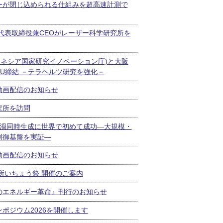
ーが閉じ込められる仕組みを超高速計測で
代表取締役兼CEOがレーザー科学研究所を
ンドネシア国家研究イノベーション庁)と大阪
U締結 －テラヘルツ研究を強化－
動画配信のお知らせ
究所を訪問
の光渦同時生成に世界で初めて成功―大規模・
制御基盤を実証―
動画配信のお知らせ
究所いちょう祭 開催のご案内
のエネルギー革命』刊行のお知らせ
ポジウム2026を開催します