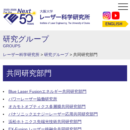
tog
nav
ENGLISH
研究グループ
GROUPS
レーザー科学研究所
>
研究グループ
>
共同研究部門
共同研究部門
Blue Laser Fusionエネルギー共同研究部門
パワーレーザー協働研究所
オカモトオプティクス多層膜共同研究部門
パナソニックエナジーレーザー応用共同研究部門
浜松ホトニクス先端光技術共同研究部門
EX-Fusion レーザー核融合共同研究部門